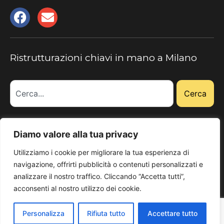
Ristrutturazioni chiavi in mano a Milano
Cerca
CHI SIAMO
PORTFOLIO
Diamo valore alla tua privacy
RISTRUTTURAZIONE CASA
Utilizziamo i cookie per migliorare la tua esperienza di
navigazione, offrirti pubblicità o contenuti personalizzati e
PROGETTAZIONE
DETRAZIONI
analizzare il nostro traffico. Cliccando “Accetta tutti”,
BLOG
CONTATTI
acconsenti al nostro utilizzo dei cookie.
Dichiarazione di accessibilità
–
Privacy Policy
–
Landing(s)
Personalizza
Rifiuta tutto
Accettare tutto