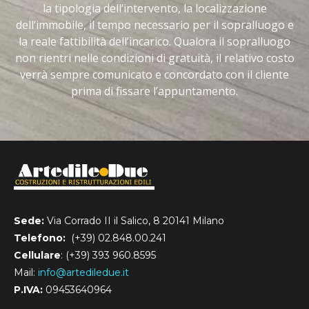
la tipologia dell’intervento, la localizzazione
dell’immobile, il tempo necessario per il sopralluogo e
la reale fattibilità dell’incarico. Qualora il sopralluogo
non rientri nelle condizioni di gratuità, il relativo costo
verrà sempre comunicato e concordato con il cliente
prima di fissare l’appuntamento.
Sede:
Via Corrado II il Salico, 8 20141 Milano
Telefono:
(+39) 02.848.00.241
Cellulare
: (+39) 393 960.8595
Mail:
info@artediledue.it
P.IVA:
09453640964